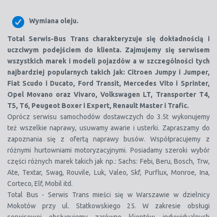
Wymiana oleju.
Total Serwis-Bus Trans charakteryzuje się dokładnością i
uczciwym podejściem do klienta. Zajmujemy się serwisem
wszystkich marek i modeli pojazdów a w szczególności tych
najbardziej popularnych takich jak: Citroen Jumpy i Jumper,
Fiat Scudo i Ducato, Ford Transit, Mercedes Vito i Sprinter,
Opel Movano oraz Vivaro, Volkswagen LT, Transporter T4,
T5, T6, Peugeot Boxer i Expert, Renault Master i Trafic.
Oprócz serwisu samochodów dostawczych do 3.5t wykonujemy
też wszelkie naprawy, usuwamy awarie i usterki. Zapraszamy do
zapoznania się z ofertą naprawy busów. Współpracujemy z
różnymi hurtowniami motoryzacyjnymi. Posiadamy szeroki wybór
części różnych marek takich jak np.: Sachs: Febi, Beru, Bosch, Trw,
Ate, Textar, Swag, Rouvile, Luk, Valeo, Skf, Purflux, Monroe, Ina,
Corteco, Elf, Mobil itd.
Total Bus - Serwis Trans mieści się w Warszawie w dzielnicy
Mokotów przy ul. Statkowskiego 25. W zakresie obsługi