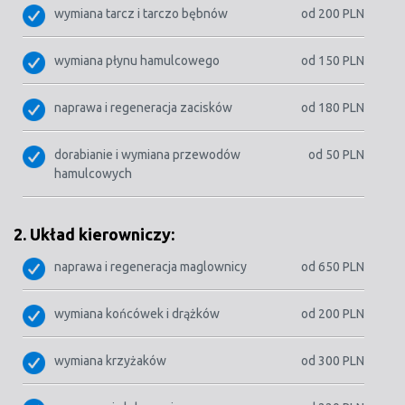
wymiana tarcz i tarczo bębnów
od 200 PLN
wymiana płynu hamulcowego
od 150 PLN
naprawa i regeneracja zacisków
od 180 PLN
dorabianie i wymiana przewodów
od 50 PLN
hamulcowych
2. Układ kierowniczy:
naprawa i regeneracja maglownicy
od 650 PLN
wymiana końcówek i drążków
od 200 PLN
wymiana krzyżaków
od 300 PLN