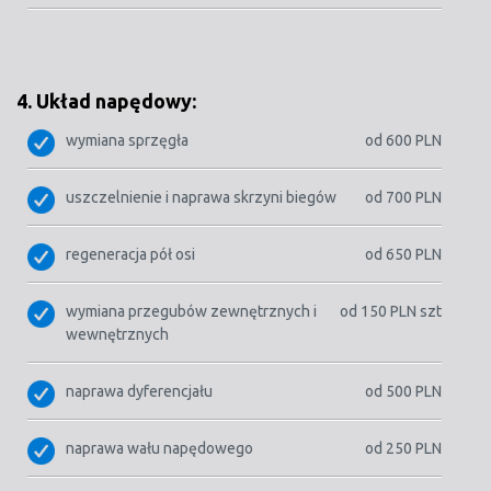
4. Układ napędowy:
wymiana sprzęgła
od 600 PLN
uszczelnienie i naprawa skrzyni biegów
od 700 PLN
regeneracja pół osi
od 650 PLN
wymiana przegubów zewnętrznych i
od 150 PLN szt
wewnętrznych
naprawa dyferencjału
od 500 PLN
naprawa wału napędowego
od 250 PLN