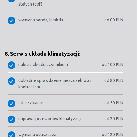
stałych (dpf)
wymiana sonda, lambda
od 80 PLN
8. Serwis układu klimatyzacji:
nabicie układu czynnikiem
od 100 PLN
dokładne sprawdzenie nieszczelności
od 80 PLN
kontrastem
odgrzybianie
od 50 PLN
naprawa przewodów klimatyzacji
od 20 PLN
wymiana osuszacza
od 120 PLN