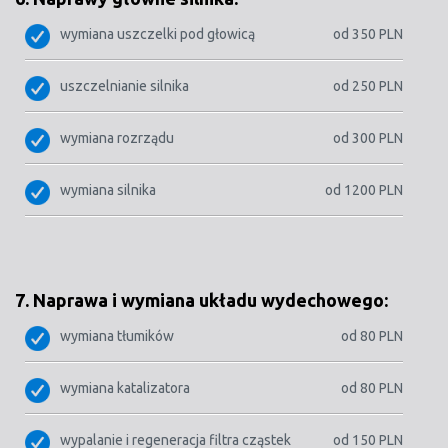
wymiana uszczelki pod głowicą
od 350 PLN
uszczelnianie silnika
od 250 PLN
wymiana rozrządu
od 300 PLN
wymiana silnika
od 1200 PLN
7. Naprawa i wymiana układu wydechowego:
wymiana tłumików
od 80 PLN
wymiana katalizatora
od 80 PLN
wypalanie i regeneracja filtra cząstek
od 150 PLN