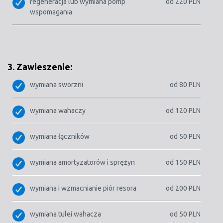
regeneracja lub wymiana pomp
od 220 PLN
wspomagania
3. Zawieszenie:
wymiana sworzni
od 80 PLN
wymiana wahaczy
od 120 PLN
wymiana łączników
od 50 PLN
wymiana amortyzatorów i sprężyn
od 150 PLN
wymiana i wzmacnianie piór resora
od 200 PLN
wymiana tulei wahacza
od 50 PLN